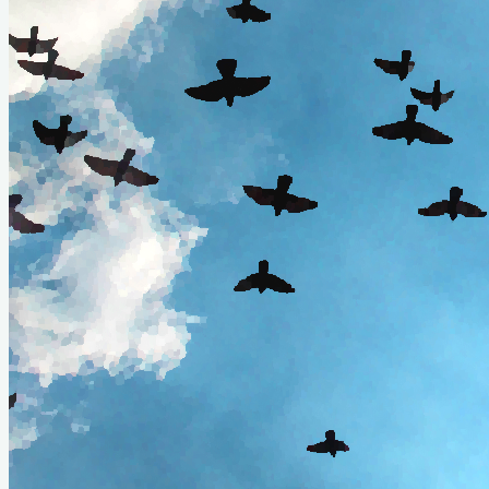
OF
HEAVEN,
EARTH
&
HOME
BOOK
ABOUT TERRAETERNA
LET’S PLAYS & MUSIC