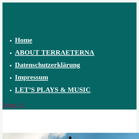
Skip
to
content
Home
ABOUT TERRAETERNA
Datenschutzerklärung
Impressum
LET’S PLAYS & MUSIC
Twitter / X
TERRAETERNA
THE
CREATION