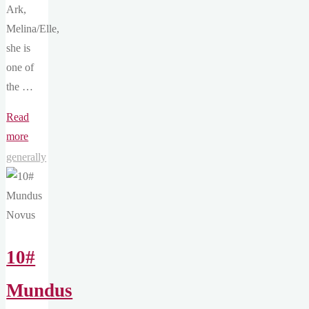
Ark,
Melina/Elle,
she is
one of
the …
Read
"10#
more
Mundus
generally
Novus
[EN]"
10#
Mundus