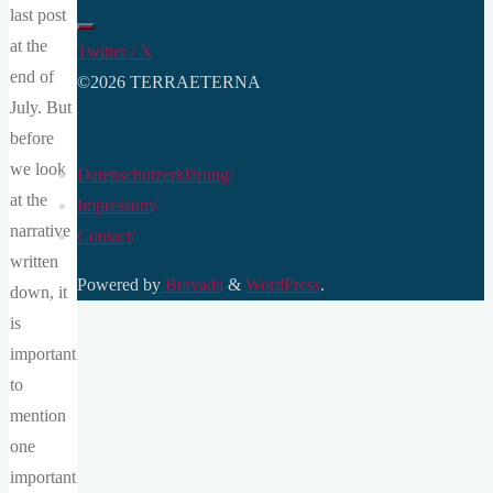
last post
at the
Twitter / X
end of
©2026 TERRAETERNA
July. But
before
we look
Datenschutzerklärung
/
at the
Impressum
/
narrative
Contact
/
written
Powered by
Bravada
&
WordPress
.
down, it
is
important
to
mention
one
important