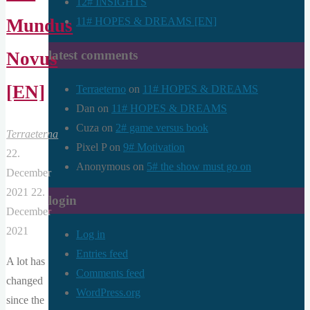
12# INSIGHTS
11# HOPES & DREAMS [EN]
Mundus
latest comments
Novus
[EN]
Terraeterno
on
11# HOPES & DREAMS
Dan
on
11# HOPES & DREAMS
Cuza
on
2# game versus book
Terraeterna
Pixel P
on
9# Motivation
22.
Anonymous
on
5# the show must go on
December
2021
22.
login
December
2021
Log in
Entries feed
A lot has
Comments feed
changed
WordPress.org
since the